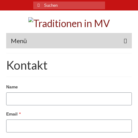
Suche
nach:
Menü
Traditionen in MV
Kontakt
Immaterielles Kulturerbe
Landkarte
Name
Archive und Experten
Aktuelles
Email
*
Links
Downloads