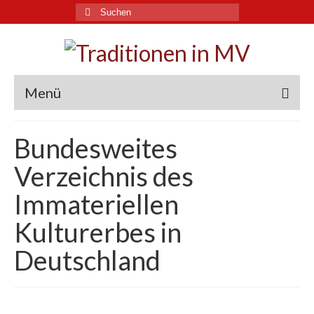
Suche
nach:
Menü
Traditionen in MV
Bundesweites
Immaterielles Kulturerbe
Verzeichnis des
Landkarte
Immateriellen
Archive und Experten
Kulturerbes in
Aktuelles
Deutschland
Links
Downloads