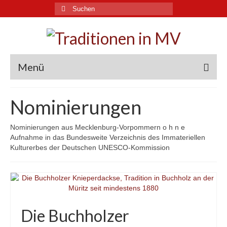
Suche
nach:
Menü
Traditionen in MV
Nominierungen
Immaterielles Kulturerbe
Nominierungen aus Mecklenburg-Vorpommern o h n e
Landkarte
Aufnahme in das Bundesweite Verzeichnis des Immateriellen
Kulturerbes der Deutschen UNESCO-Kommission
Archive und Experten
Aktuelles
Links
Die Buchholzer
Downloads